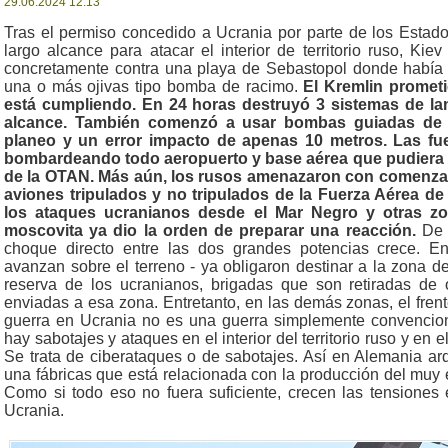
29.06.2024 12:13
Tras el permiso concedido a Ucrania por parte de los Estad
largo alcance para atacar el interior de territorio ruso, Ki
concretamente contra una playa de Sebastopol donde había c
una o más ojivas tipo bomba de racimo.
El Kremlin prometi
está cumpliendo. En 24 horas destruyó 3 sistemas de la
alcance. También comenzó a usar bombas guiadas de 
planeo y un error impacto de apenas 10 metros. Las f
bombardeando todo aeropuerto y base aérea que pudiera s
de la OTAN. Más aún, los rusos amenazaron con comenzar
aviones tripulados y no tripulados de la Fuerza Aérea d
los ataques ucranianos desde el Mar Negro y otras zo
moscovita ya dio la orden de preparar una reacción.
De 
choque directo entre las dos grandes potencias crece. Ent
avanzan sobre el terreno - ya obligaron destinar a la zona 
reserva de los ucranianos, brigadas que son retiradas de o
enviadas a esa zona. Entretanto, en las demás zonas, el frent
guerra en Ucrania no es una guerra simplemente convencion
hay sabotajes y ataques en el interior del territorio ruso y en el
Se trata de ciberataques o de sabotajes. Así en Alemania ard
una fábricas que está relacionada con la producción del muy e
Como si todo eso no fuera suficiente, crecen las tensiones e
Ucrania.