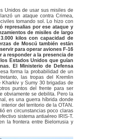
os Unidos de usar sus misiles de
ev lanzó un ataque contra Crimea,
iviles tomando sol. Lo hizo con
ó represalias por ese ataque y
nzamientos de misiles de largo
3.000 kilos con capacidad de
uerzas de Moscú también están
ervir para operar aviones F-16
 a responder a la presencia de
e los Estados Unidos que guían
nas. El Ministerio de Defensa
esa forma la probabilidad de un
retanto, las tropas del Kremlin
de Kharkiv y Sumy 30 brigadas de
tros puntos del frente para ser
e obviamente se debilita. Pero la
al, es una guerra híbrida donde
 interior del territorio de la OTAN.
ió en circunstancias poco claras
fectivo sistema antiaéreo IRIS-T.
n la frontera entre Bielorrusia y