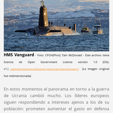
HMS Vanguard
- Foto: CPOA(Phot) Tam McDonald - Este archivo tiene
licencia de Open Government Licence versión 1.0 (OGL
v1.)
(La imagen original
nationalarchives.gov.uk/doc/open-government-licence/version/1/
fue redimensionada)
En estos momentos el panorama en torno a la guerra
de Ucrania cambió mucho. Los líderes europeos
siguen respondiendo a intereses ajenos a los de su
población: prometen aumentar el gasto en defensa