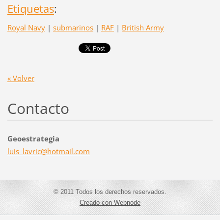
Etiquetas
:
Royal Navy
|
submarinos
|
RAF
|
British Army
« Volver
Contacto
Geoestrategia
luis_lav
ric@hotm
ail.com
© 2011 Todos los derechos reservados.
Creado con Webnode