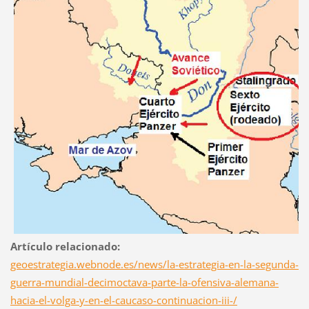
Artículo relacionado:
geoestrategia.webnode.es/news/la-estrategia-en-la-segunda-
guerra-mundial-decimoctava-parte-la-ofensiva-alemana-
hacia-el-volga-y-en-el-caucaso-continuacion-iii-/