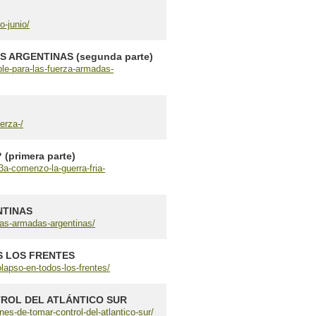
o-junio/
 ARGENTINAS (segunda parte)
le-para-las-fuerza-armadas-
erza-/
primera parte)
a-comenzo-la-guerra-fria-
NTINAS
zas-armadas-argentinas/
S LOS FRENTES
lapso-en-todos-los-frentes/
ROL DEL ATLÁNTICO SUR
s-de-tomar-control-del-atlantico-sur/