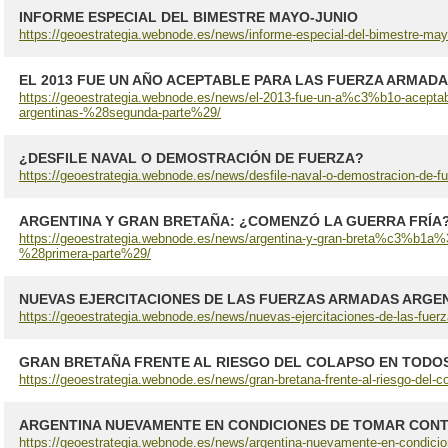
INFORME ESPECIAL DEL BIMESTRE MAYO-JUNIO
https://geoestrategia.webnode.es/news/informe-especial-del-bimestre-may
EL 2013 FUE UN AÑO ACEPTABLE PARA LAS FUERZA ARMADAS
https://geoestrategia.webnode.es/news/el-2013-fue-un-a%c3%b1o-aceptab
argentinas-%28segunda-parte%29/
¿DESFILE NAVAL O DEMOSTRACIÓN DE FUERZA?
https://geoestrategia.webnode.es/news/desfile-naval-o-demostracion-de-fu
ARGENTINA Y GRAN BRETAÑA: ¿COMENZÓ LA GUERRA FRÍA? (
https://geoestrategia.webnode.es/news/argentina-y-gran-breta%c3%b1a%3
%28primera-parte%29/
NUEVAS EJERCITACIONES DE LAS FUERZAS ARMADAS ARGE
https://geoestrategia.webnode.es/news/nuevas-ejercitaciones-de-las-fuer
GRAN BRETAÑA FRENTE AL RIESGO DEL COLAPSO EN TODO
https://geoestrategia.webnode.es/news/gran-bretana-frente-al-riesgo-del-co
ARGENTINA NUEVAMENTE EN CONDICIONES DE TOMAR CONT
https://geoestrategia.webnode.es/news/argentina-nuevamente-en-condicione