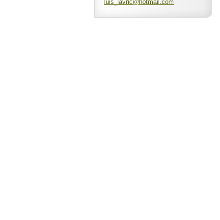
luis_lav
ric@hotm
ail.com