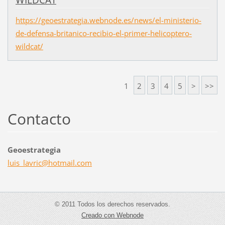
WILDCAT
https://geoestrategia.webnode.es/news/el-ministerio-
de-defensa-britanico-recibio-el-primer-helicoptero-
wildcat/
1
2
3
4
5
>
>>
Contacto
Geoestrategia
luis_lav
ric@hotm
ail.com
© 2011 Todos los derechos reservados.
Creado con Webnode