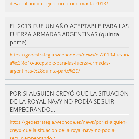
desarrollando-el-ejercicio-proud-manta-2013/
EL 2013 FUE UN AÑO ACEPTABLE PARA LAS
FUERZA ARMADAS ARGENTINAS (quinta
parte)
https://geoestrategia.webnode.es/news/el-2013-fue-un-
a%c3%b1o-aceptable-para-las-fuerza-armadas-
argentinas-%28quinta-parte%29/
POR SI ALGUIEN CREYÓ QUE LA SITUACIÓN
DE LA ROYAL NAVY NO PODÍA SEGUIR
EMPEORANDO...
https://geoestrategia.webnode.es/news/por-si-alguien-
creyo-que-la-situacion-de-la-royal-navy-no-podia-
seguir-empeorando-/