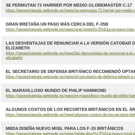
SE PERMUTAN 72 HARRIER POR MEDIO GLOBEMASTER C-17
https://geoestrategia.webnode.es/news/se-permutan-72-harrier-por-medio-
GRAN BRETAÑA UN PASO MÁS CERCA DEL F-35B
https://geoestrategia.webnode.es/news/gran-breta%c3%b1a-un-paso-mas-c
LAS DESVENTAJAS DE RENUNCIAR A LA VERSIÓN CATOBAR 
ELIZABETH
https://geoestrategia.webnode.es/news/las-desventajas-de-renunciar-a-la-
elizabeth/
EL SECRETARIO DE DEFENSA BRITÁNICO RECOMENDÓ OPTAR
https://geoestrategia.webnode.es/news/el-secretario-de-defensa-britanico-
EL MARAVILLOSO MUNDO DE PHILIP HAMMOND
https://geoestrategia.webnode.es/news/el-maravilloso-mundo-de-philip-h
ALGUNOS COSTOS DE LOS RECORTES BRITÁNICOS EN EL Á
https://geoestrategia.webnode.es/news/algunos-costos-de-los-recortes-bri
MBDA DISEÑA NUEVO MISIL PARA LOS F-35 BRITÁNICOS
https://geoestrategia.webnode.es/news/mbda-dise%c3%b1a-nuevo-misil-par