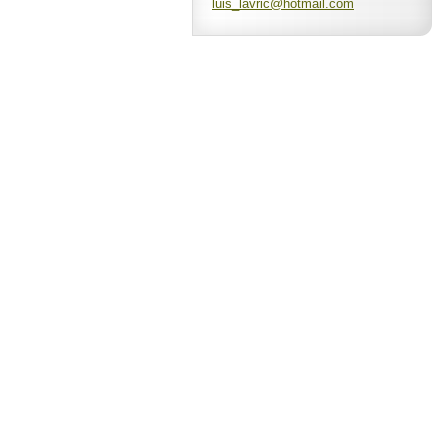
luis_lav
ric@hotm
ail.com