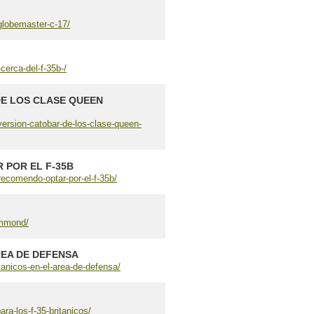
globemaster-c-17/
erca-del-f-35b-/
DE LOS CLASE QUEEN
version-catobar-de-los-clase-queen-
 POR EL F-35B
recomendo-optar-por-el-f-35b/
ammond/
REA DE DEFENSA
tanicos-en-el-area-de-defensa/
a-los-f-35-britanicos/